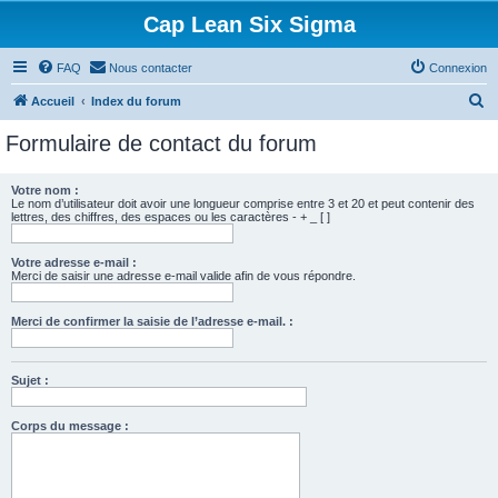
Cap Lean Six Sigma
FAQ
Nous contacter
Connexion
R
Accueil
Index du forum
e
Formulaire de contact du forum
c
h
Votre nom :
Le nom d’utilisateur doit avoir une longueur comprise entre 3 et 20 et peut contenir des
e
lettres, des chiffres, des espaces ou les caractères - + _ [ ]
r
c
Votre adresse e-mail :
Merci de saisir une adresse e-mail valide afin de vous répondre.
h
e
Merci de confirmer la saisie de l’adresse e-mail. :
r
Sujet :
Corps du message :