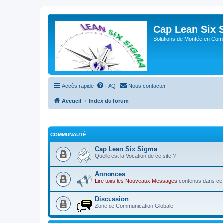
Cap Lean Six 
Solutions de Montée en Com
Accès rapide
FAQ
Nous contacter
Accueil
Index du forum
COMMUNAUTÉ
Cap Lean Six Sigma
Quelle est la Vocation de ce site ?
Annonces
Lire tous les Nouveaux Messages
contenus dans ce 
Discussion
Zone de Communication Globale