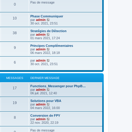
e
Pas de message
l
0
r
e
m
d
e
e
Phase Communiquer
s
r
10
V
par
admin
s
n
o
30 oct. 2021, 23:51
a
i
i
g
e
r
e
r
Stratégies de Détection
38
l
m
V
par
admin
e
e
o
01 mars 2021, 17:24
d
s
i
e
s
r
Principes Complémentaires
9
r
a
l
V
par
admin
n
g
e
o
06 mars 2022, 18:18
i
e
d
i
e
e
r
V
par
admin
r
6
r
l
o
30 oct. 2021, 23:51
m
n
e
i
e
i
d
r
s
e
e
l
s
r
r
e
MESSAGES
DERNIER MESSAGE
a
m
n
d
g
e
i
e
Functions_Messenger pour PhpB…
e
s
17
e
r
V
par
admin
s
r
n
o
06 juil. 2021, 12:40
a
m
i
i
g
e
e
r
Solutions pour VBA
e
s
19
r
l
V
par
admin
s
m
e
o
04 mars 2022, 16:00
a
e
d
i
g
s
e
r
Conversion de FPY
e
s
8
r
l
V
par
admin
a
n
e
o
22 nov. 2020, 22:19
g
i
d
i
e
e
e
r
Pas de message
r