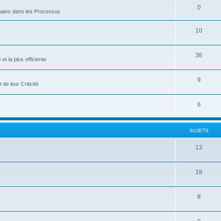
0
ains dans les Processus
10
38
et la plus efficiente
9
de leur Criticité
6
SUJETS
13
19
8