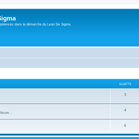
Sigma
pétences dans la démarche du Lean Six Sigma
SUJETS
3
4
forum...
6