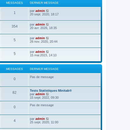
r
r
e
MESSAGES
DERNIER MESSAGE
m
n
d
e
i
e
V
par
admin
s
1
e
r
o
20 sept. 2020, 18:17
s
r
n
i
a
m
i
r
g
e
e
V
par
admin
l
e
354
s
r
o
20 avr. 2026, 18:35
e
s
m
i
d
a
e
r
e
g
s
V
par
admin
l
r
5
e
s
o
26 nov. 2020, 20:44
e
n
a
i
d
i
g
r
e
e
e
V
par
admin
l
r
r
5
o
15 mai 2023, 14:10
e
n
m
i
d
i
e
r
e
e
s
l
r
r
s
e
MESSAGES
DERNIER MESSAGE
n
m
a
d
i
e
g
e
e
s
e
Pas de message
0
r
r
s
n
m
a
i
e
g
e
s
e
Tests Statistiques Minitab®
82
r
s
V
par
admin
m
a
o
15 sept. 2022, 09:30
e
g
i
s
e
r
Pas de message
0
s
l
a
e
g
d
e
e
V
par
admin
4
r
o
25 sept. 2020, 11:00
n
i
i
r