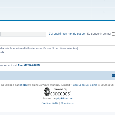
0
8
J’ai oublié mon mot de passe
|
Se souvenir de moi
s (d’après le nombre d’utilisateurs actifs ces 5 dernières minutes)
5:37
lus récent est
AlanMENA2028N
.
Développé par
phpBB
® Forum Software © phpBB Limited ~
Cap Lean Six Sigma
© 2008-2026
Traduit par
phpBB-fr.com
Confidentialité
|
Conditions