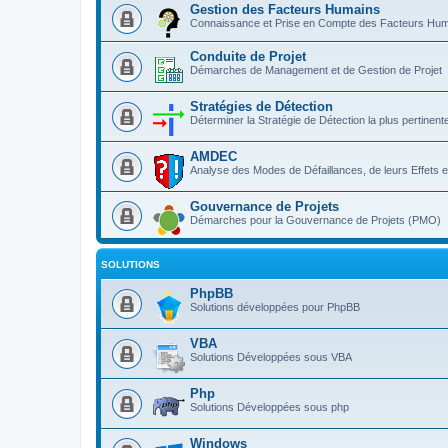
Gestion des Facteurs Humains
Connaissance et Prise en Compte des Facteurs Hum
Conduite de Projet
Démarches de Management et de Gestion de Projet
Stratégies de Détection
Déterminer la Stratégie de Détection la plus pertinente 
AMDEC
Analyse des Modes de Défaillances, de leurs Effets et 
Gouvernance de Projets
Démarches pour la Gouvernance de Projets (PMO)
SOLUTIONS
PhpBB
Solutions développées pour PhpBB
VBA
Solutions Développées sous VBA
Php
Solutions Développées sous php
Windows