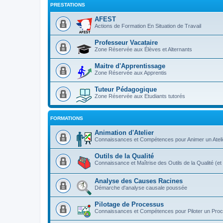
PRESTATIONS
AFEST
Actions de Formation En Situation de Travail
Professeur Vacataire
Zone Réservée aux Élèves et Alternants
Maitre d'Apprentissage
Zone Réservée aux Apprentis
Tuteur Pédagogique
Zone Réservée aux Etudiants tutorés
FORMATIONS
Animation d'Atelier
Connaissances et Compétences pour Animer un Atelie
Outils de la Qualité
Connaissance et Maîtrise des Outils de la Qualité (e
Analyse des Causes Racines
Démarche d'analyse causale poussée
Pilotage de Processus
Connaissances et Compétences pour Piloter un Pro