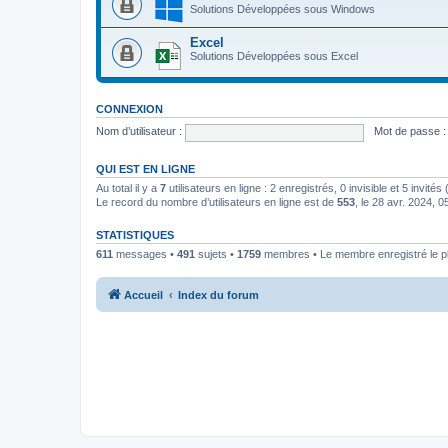
Solutions Développées sous Windows
Excel
Solutions Développées sous Excel
CONNEXION
Nom d’utilisateur :
Mot de passe :
QUI EST EN LIGNE
Au total il y a
7
utilisateurs en ligne : 2 enregistrés, 0 invisible et 5 invité
Le record du nombre d’utilisateurs en ligne est de
553
, le 28 avr. 2024, 0
STATISTIQUES
611
messages •
491
sujets •
1759
membres • Le membre enregistré le p
Accueil
Index du forum