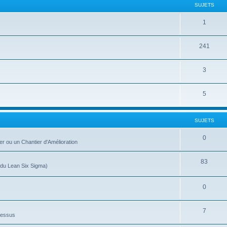
SUJETS
1
241
3
5
SUJETS
0
r ou un Chantier d'Amélioration
83
t du Lean Six Sigma)
0
7
cessus