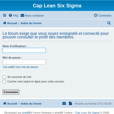
Cap Lean Six Sigma
FAQ
Nous contacter
Connexion
R
Accueil
Index du forum
e
Le forum exige que vous soyez enregistré et connecté pour
c
pouvoir consulter le profil des membres.
h
Nom d’utilisateur :
e
r
Mot de passe :
c
h
J’ai oublié mon mot de passe
e
Se souvenir de moi
r
Cacher mon statut en ligne pour cette session
Accueil
Index du forum
Heures au format
UTC+02:00
Développé par
phpBB
® Forum Software © phpBB Limited ~
Cap Lean Six Sigma
© 2008-