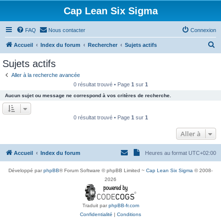
Cap Lean Six Sigma
FAQ
Nous contacter
Connexion
R
Accueil
Index du forum
Rechercher
Sujets actifs
e
Sujets actifs
c
Aller à la recherche avancée
h
0 résultat trouvé • Page
1
sur
1
e
Aucun sujet ou message ne correspond à vos critères de recherche.
r
c
0 résultat trouvé • Page
1
sur
1
h
Aller à
e
r
Accueil
Index du forum
Heures au format
UTC+02:00
Développé par
phpBB
® Forum Software © phpBB Limited ~
Cap Lean Six Sigma
© 2008-
2026
Traduit par
phpBB-fr.com
Confidentialité
|
Conditions