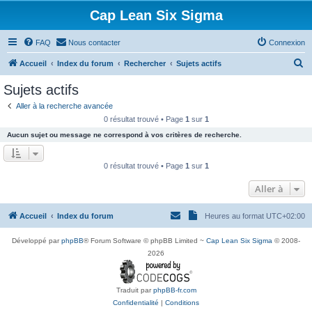
Cap Lean Six Sigma
FAQ
Nous contacter
Connexion
R
Accueil
Index du forum
Rechercher
Sujets actifs
e
Sujets actifs
c
Aller à la recherche avancée
h
0 résultat trouvé • Page
1
sur
1
e
Aucun sujet ou message ne correspond à vos critères de recherche.
r
c
0 résultat trouvé • Page
1
sur
1
h
Aller à
e
r
Accueil
Index du forum
Heures au format
UTC+02:00
Développé par
phpBB
® Forum Software © phpBB Limited ~
Cap Lean Six Sigma
© 2008-
2026
Traduit par
phpBB-fr.com
Confidentialité
|
Conditions