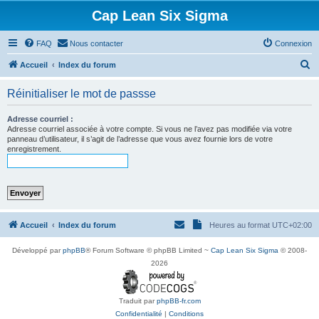
Cap Lean Six Sigma
FAQ
Nous contacter
Connexion
R
Accueil
Index du forum
e
Réinitialiser le mot de passse
c
h
Adresse courriel :
Adresse courriel associée à votre compte. Si vous ne l’avez pas modifiée via votre
e
panneau d’utilisateur, il s’agit de l’adresse que vous avez fournie lors de votre
enregistrement.
r
c
h
e
r
Accueil
Index du forum
Heures au format
UTC+02:00
Développé par
phpBB
® Forum Software © phpBB Limited ~
Cap Lean Six Sigma
© 2008-
2026
Traduit par
phpBB-fr.com
Confidentialité
|
Conditions