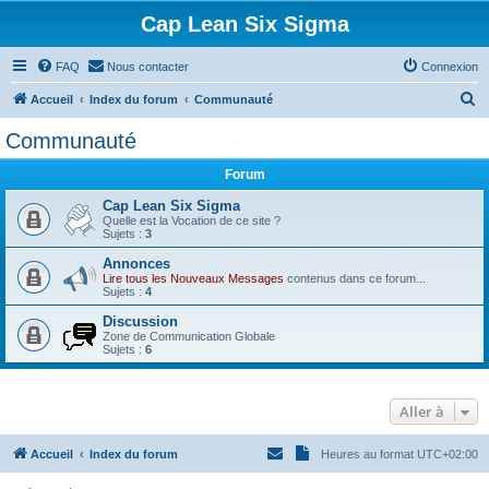
Cap Lean Six Sigma
FAQ
Nous contacter
Connexion
R
Accueil
Index du forum
Communauté
e
Communauté
c
Forum
h
e
Cap Lean Six Sigma
Quelle est la Vocation de ce site ?
r
Sujets :
3
c
Annonces
Lire tous les Nouveaux Messages
contenus dans ce forum...
h
Sujets :
4
e
Discussion
r
Zone de Communication Globale
Sujets :
6
Aller à
Accueil
Index du forum
Heures au format
UTC+02:00