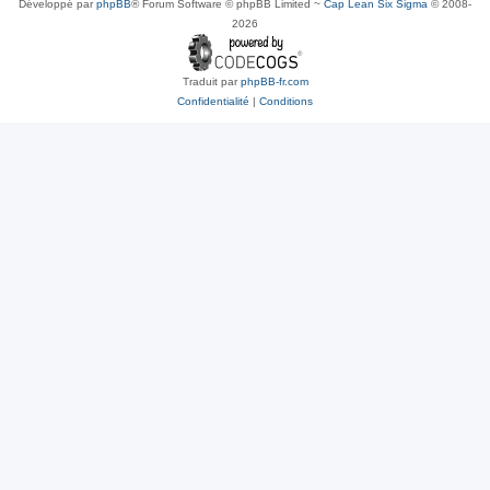
Développé par
phpBB
® Forum Software © phpBB Limited ~
Cap Lean Six Sigma
© 2008-
2026
Traduit par
phpBB-fr.com
Confidentialité
|
Conditions