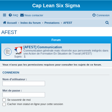
Cap Lean Six Sigma
FAQ
Nous contacter
Connexion
R
Accueil
Index du forum
Prestations
AFEST
e
AFEST
c
Forum
h
e
[AFEST] Communication
Communication générale mais réservée aux personnels intégrés dans
r
une Action de Formation En Situation de Travail (AFEST)
Sujets :
1
c
h
Vous n’avez pas les permissions requises pour consulter les sujets de ce forum.
e
CONNEXION
r
Nom d’utilisateur :
Mot de passe :
Se souvenir de moi
Cacher mon statut en ligne pour cette session