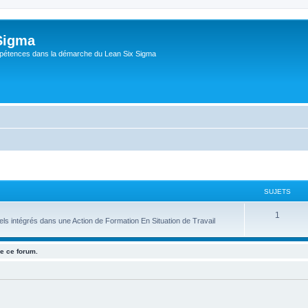
Sigma
pétences dans la démarche du Lean Six Sigma
SUJETS
1
 intégrés dans une Action de Formation En Situation de Travail
e ce forum.