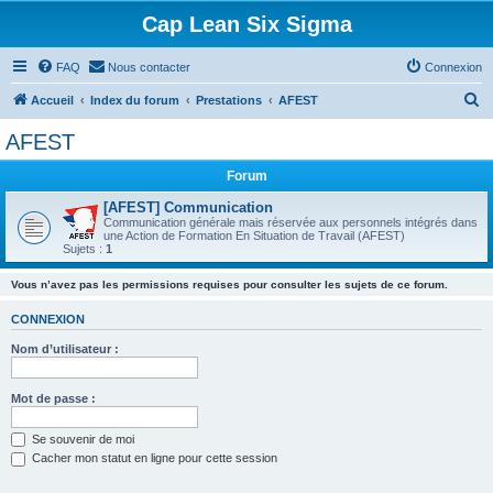
Cap Lean Six Sigma
FAQ
Nous contacter
Connexion
R
Accueil
Index du forum
Prestations
AFEST
e
AFEST
c
Forum
h
e
[AFEST] Communication
Communication générale mais réservée aux personnels intégrés dans
r
une Action de Formation En Situation de Travail (AFEST)
Sujets :
1
c
h
Vous n’avez pas les permissions requises pour consulter les sujets de ce forum.
e
CONNEXION
r
Nom d’utilisateur :
Mot de passe :
Se souvenir de moi
Cacher mon statut en ligne pour cette session