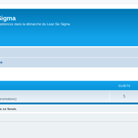
Sigma
pétences dans la démarche du Lean Six Sigma
ue
SUJETS
5
promotions)
e ce forum.