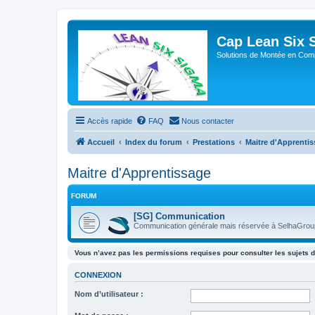
Cap Lean Six 
Solutions de Montée en Com
Accès rapide
FAQ
Nous contacter
Accueil
Index du forum
Prestations
Maitre d'Apprenti
Maitre d'Apprentissage
FORUM
[SG] Communication
Communication générale mais réservée à SelhaGroup
Vous n’avez pas les permissions requises pour consulter les sujets d
CONNEXION
Nom d’utilisateur :