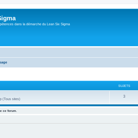
Sigma
pétences dans la démarche du Lean Six Sigma
ssage
SUJETS
3
 (Tous sites)
e ce forum.