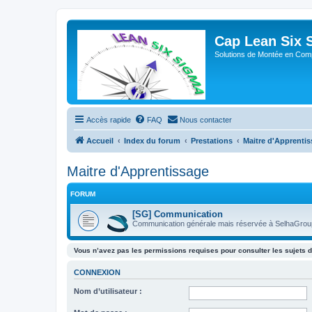
Cap Lean Six 
Solutions de Montée en Com
Accès rapide
FAQ
Nous contacter
Accueil
Index du forum
Prestations
Maitre d'Apprenti
Maitre d'Apprentissage
FORUM
[SG] Communication
Communication générale mais réservée à SelhaGroup
Vous n’avez pas les permissions requises pour consulter les sujets d
CONNEXION
Nom d’utilisateur :