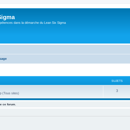
Sigma
pétences dans la démarche du Lean Six Sigma
ssage
SUJETS
3
 (Tous sites)
e ce forum.