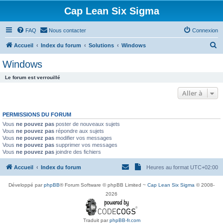
Cap Lean Six Sigma
FAQ
Nous contacter
Connexion
R
Accueil
Index du forum
Solutions
Windows
e
Windows
c
Le forum est verrouillé
h
Aller à
e
r
PERMISSIONS DU FORUM
c
Vous
ne pouvez pas
poster de nouveaux sujets
h
Vous
ne pouvez pas
répondre aux sujets
Vous
ne pouvez pas
modifier vos messages
e
Vous
ne pouvez pas
supprimer vos messages
Vous
ne pouvez pas
joindre des fichiers
r
Accueil
Index du forum
Heures au format
UTC+02:00
Développé par
phpBB
® Forum Software © phpBB Limited ~
Cap Lean Six Sigma
© 2008-
2026
Traduit par
phpBB-fr.com