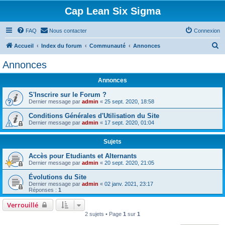
Cap Lean Six Sigma
FAQ
Nous contacter
Connexion
R
Accueil
Index du forum
Communauté
Annonces
e
Annonces
c
Annonces
h
e
S'Inscrire sur le Forum ?
Dernier message par
admin
«
25 sept. 2020, 18:58
r
Conditions Générales d'Utilisation du Site
c
Dernier message par
admin
«
17 sept. 2020, 01:04
h
Sujets
e
r
Accès pour Etudiants et Alternants
Dernier message par
admin
«
20 sept. 2020, 21:05
Évolutions du Site
Dernier message par
admin
«
02 janv. 2021, 23:17
Réponses :
1
Verrouillé
2 sujets • Page
1
sur
1