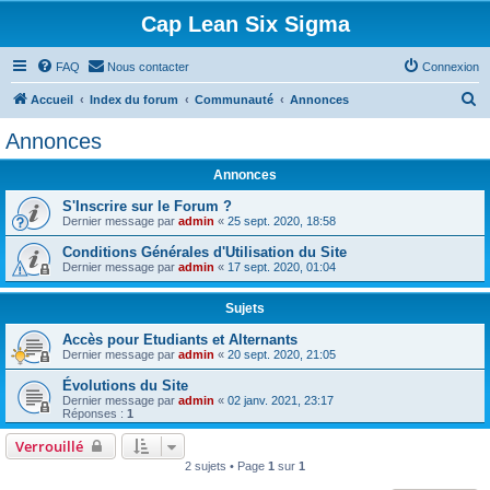
Cap Lean Six Sigma
FAQ
Nous contacter
Connexion
R
Accueil
Index du forum
Communauté
Annonces
e
Annonces
c
Annonces
h
e
S'Inscrire sur le Forum ?
Dernier message par
admin
«
25 sept. 2020, 18:58
r
Conditions Générales d'Utilisation du Site
c
Dernier message par
admin
«
17 sept. 2020, 01:04
h
Sujets
e
r
Accès pour Etudiants et Alternants
Dernier message par
admin
«
20 sept. 2020, 21:05
Évolutions du Site
Dernier message par
admin
«
02 janv. 2021, 23:17
Réponses :
1
Verrouillé
2 sujets • Page
1
sur
1