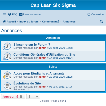
Cap Lean Six Sigma
FAQ
Nous contacter
Connexion
R
Accueil
Index du forum
Communauté
Annonces
e
Annonces
c
Annonces
h
e
S'Inscrire sur le Forum ?
Dernier message par
admin
«
25 sept. 2020, 18:58
r
Conditions Générales d'Utilisation du Site
c
Dernier message par
admin
«
17 sept. 2020, 01:04
h
Sujets
e
r
Accès pour Etudiants et Alternants
Dernier message par
admin
«
20 sept. 2020, 21:05
Évolutions du Site
Dernier message par
admin
«
02 janv. 2021, 23:17
Réponses :
1
Verrouillé
2 sujets • Page
1
sur
1