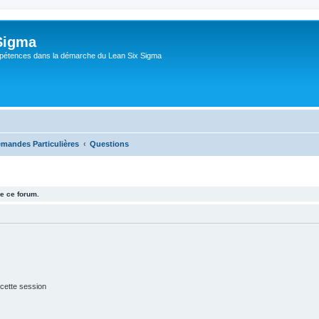
Sigma
pétences dans la démarche du Lean Six Sigma
mandes Particulières
Questions
e ce forum.
cette session