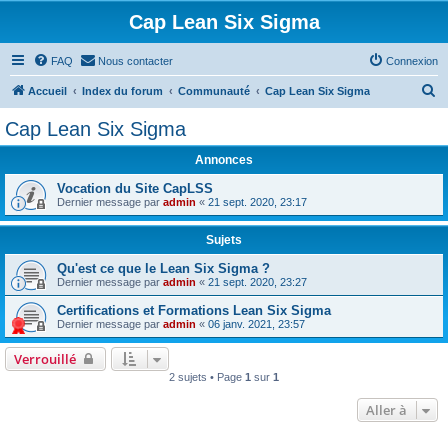
Cap Lean Six Sigma
FAQ
Nous contacter
Connexion
R
Accueil
Index du forum
Communauté
Cap Lean Six Sigma
e
Cap Lean Six Sigma
c
Annonces
h
e
Vocation du Site CapLSS
Dernier message par
admin
«
21 sept. 2020, 23:17
r
c
Sujets
h
Qu'est ce que le Lean Six Sigma ?
Dernier message par
admin
«
21 sept. 2020, 23:27
e
r
Certifications et Formations Lean Six Sigma
Dernier message par
admin
«
06 janv. 2021, 23:57
Verrouillé
2 sujets • Page
1
sur
1
Aller à