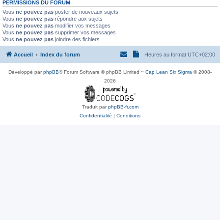
PERMISSIONS DU FORUM
Vous
ne pouvez pas
poster de nouveaux sujets
Vous
ne pouvez pas
répondre aux sujets
Vous
ne pouvez pas
modifier vos messages
Vous
ne pouvez pas
supprimer vos messages
Vous
ne pouvez pas
joindre des fichiers
Accueil
Index du forum
Heures au format
UTC+02:00
Développé par
phpBB
® Forum Software © phpBB Limited ~
Cap Lean Six Sigma
© 2008-
2026
Traduit par
phpBB-fr.com
Confidentialité
|
Conditions