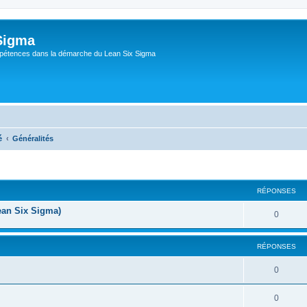
Sigma
pétences dans la démarche du Lean Six Sigma
é
Généralités
RÉPONSES
Lean Six Sigma)
0
RÉPONSES
0
0