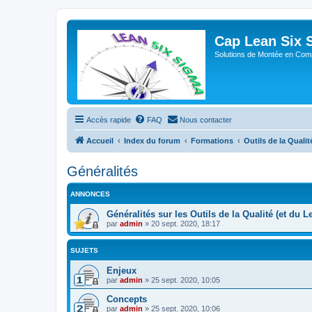
Cap Lean Six 
Solutions de Montée en Com
Accès rapide
FAQ
Nous contacter
Accueil
Index du forum
Formations
Outils de la Qualit
Généralités
ANNONCES
Généralités sur les Outils de la Qualité (et du 
par
admin
»
20 sept. 2020, 18:17
SUJETS
Enjeux
par
admin
»
25 sept. 2020, 10:05
Concepts
par
admin
»
25 sept. 2020, 10:06