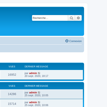
Rechercher
Recherche avancé
Connexion
VUES
DERNIER MESSAGE
par
admin
16952
20 sept. 2020, 18:17
VUES
DERNIER MESSAGE
par
admin
14286
25 sept. 2020, 10:05
par
admin
15714
25 sept. 2020, 10:06