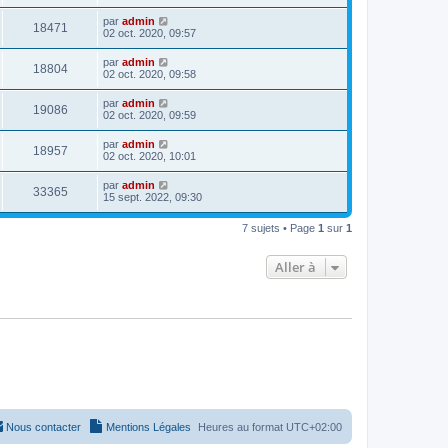
par
admin
18471
02 oct. 2020, 09:57
par
admin
18804
02 oct. 2020, 09:58
par
admin
19086
02 oct. 2020, 09:59
par
admin
18957
02 oct. 2020, 10:01
par
admin
33365
15 sept. 2022, 09:30
7 sujets • Page
1
sur
1
Aller à
Nous contacter
Mentions Légales
Heures au format
UTC+02:00