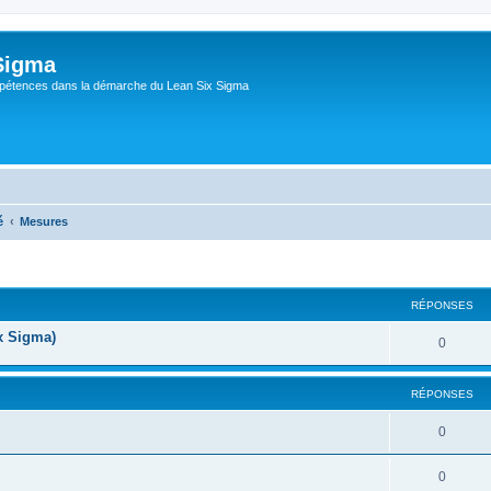
Sigma
pétences dans la démarche du Lean Six Sigma
é
Mesures
RÉPONSES
ix Sigma)
0
RÉPONSES
0
0