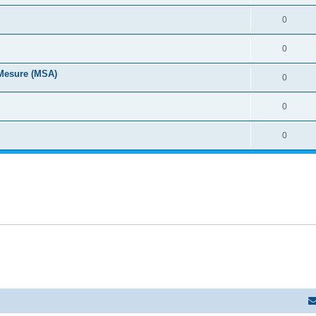
0
0
 Mesure (MSA)
0
0
0