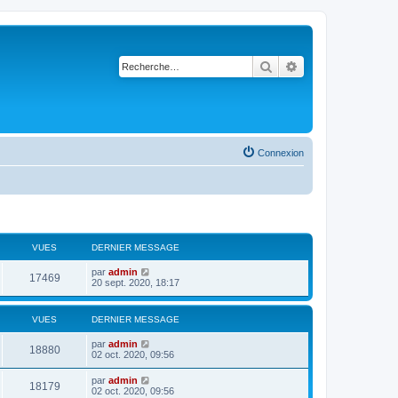
Rechercher
Recherche avancé
Connexion
VUES
DERNIER MESSAGE
par
admin
17469
20 sept. 2020, 18:17
VUES
DERNIER MESSAGE
par
admin
18880
02 oct. 2020, 09:56
par
admin
18179
02 oct. 2020, 09:56