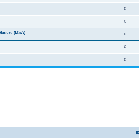
0
0
 Mesure (MSA)
0
0
0