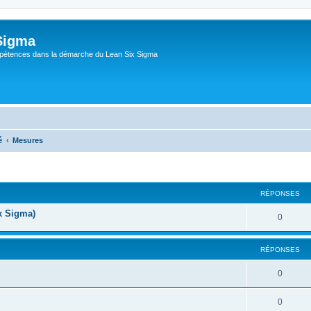
Sigma
pétences dans la démarche du Lean Six Sigma
é
Mesures
RÉPONSES
ix Sigma)
0
RÉPONSES
0
0