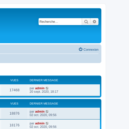
Rechercher
Recherche avancé
Connexion
VUES
DERNIER MESSAGE
par
admin
17468
20 sept. 2020, 18:17
VUES
DERNIER MESSAGE
par
admin
18876
02 oct. 2020, 09:56
par
admin
18176
02 oct. 2020, 09:56