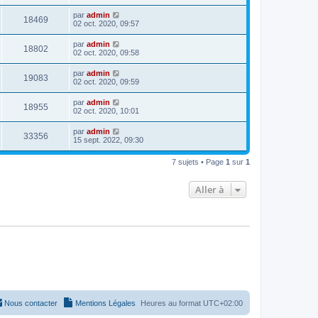
par
admin
18469
02 oct. 2020, 09:57
par
admin
18802
02 oct. 2020, 09:58
par
admin
19083
02 oct. 2020, 09:59
par
admin
18955
02 oct. 2020, 10:01
par
admin
33356
15 sept. 2022, 09:30
7 sujets • Page
1
sur
1
Aller à
Nous contacter
Mentions Légales
Heures au format
UTC+02:00