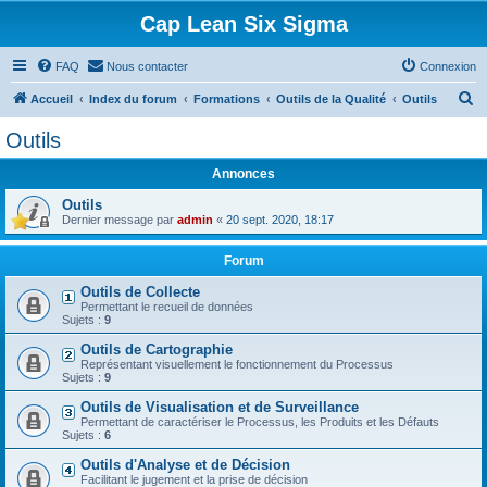
Cap Lean Six Sigma
FAQ
Nous contacter
Connexion
R
Accueil
Index du forum
Formations
Outils de la Qualité
Outils
e
Outils
c
Annonces
h
e
Outils
Dernier message par
admin
«
20 sept. 2020, 18:17
r
c
Forum
h
Outils de Collecte
Permettant le recueil de données
e
Sujets :
9
r
Outils de Cartographie
Représentant visuellement le fonctionnement du Processus
Sujets :
9
Outils de Visualisation et de Surveillance
Permettant de caractériser le Processus, les Produits et les Défauts
Sujets :
6
Outils d'Analyse et de Décision
Facilitant le jugement et la prise de décision