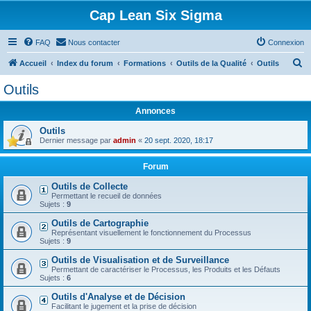
Cap Lean Six Sigma
FAQ
Nous contacter
Connexion
R
Accueil
Index du forum
Formations
Outils de la Qualité
Outils
e
Outils
c
Annonces
h
e
Outils
Dernier message par
admin
«
20 sept. 2020, 18:17
r
c
Forum
h
Outils de Collecte
Permettant le recueil de données
e
Sujets :
9
r
Outils de Cartographie
Représentant visuellement le fonctionnement du Processus
Sujets :
9
Outils de Visualisation et de Surveillance
Permettant de caractériser le Processus, les Produits et les Défauts
Sujets :
6
Outils d'Analyse et de Décision
Facilitant le jugement et la prise de décision