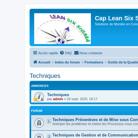
Cap Lean Six 
Solutions de Montée en Com
Accès rapide
FAQ
Nous contacter
Accueil
Index du forum
Formations
Outils de la Qualit
Techniques
ANNONCES
Techniques
par
admin
»
20 sept. 2020, 18:17
FORUM
Techniques Préventives et de Mise sous Con
Anticiper les problèmes et mettre les Processus sous con
Techniques de Gestion et de Communicatio