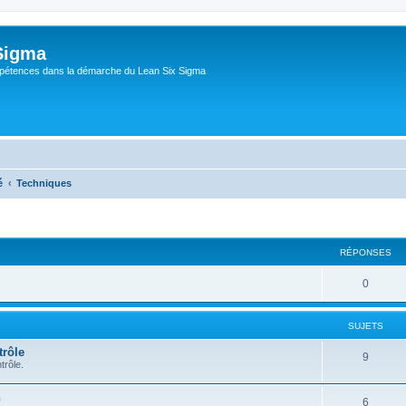
Sigma
pétences dans la démarche du Lean Six Sigma
é
Techniques
RÉPONSES
0
SUJETS
trôle
9
trôle.
n
6