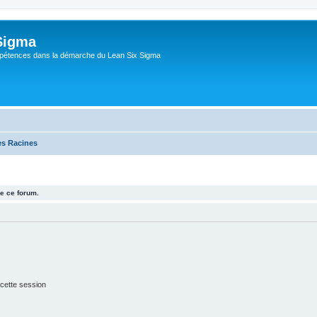
Sigma
pétences dans la démarche du Lean Six Sigma
es Racines
e ce forum.
cette session