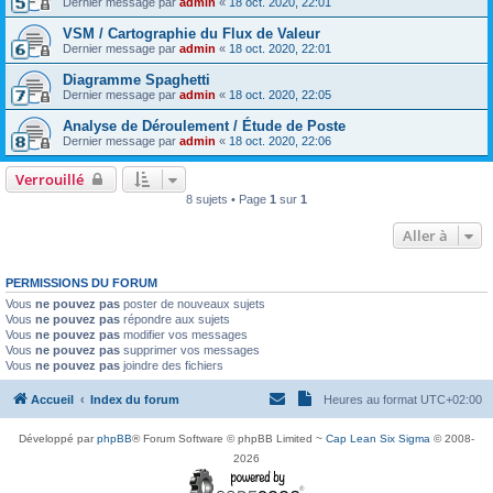
Dernier message par
admin
«
18 oct. 2020, 22:01
VSM / Cartographie du Flux de Valeur
Dernier message par
admin
«
18 oct. 2020, 22:01
Diagramme Spaghetti
Dernier message par
admin
«
18 oct. 2020, 22:05
Analyse de Déroulement / Étude de Poste
Dernier message par
admin
«
18 oct. 2020, 22:06
Verrouillé
8 sujets • Page
1
sur
1
Aller à
PERMISSIONS DU FORUM
Vous
ne pouvez pas
poster de nouveaux sujets
Vous
ne pouvez pas
répondre aux sujets
Vous
ne pouvez pas
modifier vos messages
Vous
ne pouvez pas
supprimer vos messages
Vous
ne pouvez pas
joindre des fichiers
Accueil
Index du forum
Heures au format
UTC+02:00
Développé par
phpBB
® Forum Software © phpBB Limited ~
Cap Lean Six Sigma
© 2008-
2026