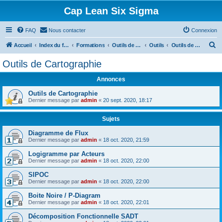
Cap Lean Six Sigma
FAQ
Nous contacter
Connexion
R
Accueil
Index du forum
Formations
Outils de la Qualité
Outils
Outils de Cartographie
e
Outils de Cartographie
c
Annonces
h
e
Outils de Cartographie
Dernier message par
admin
«
20 sept. 2020, 18:17
r
c
Sujets
h
Diagramme de Flux
Dernier message par
admin
«
18 oct. 2020, 21:59
e
r
Logigramme par Acteurs
Dernier message par
admin
«
18 oct. 2020, 22:00
SIPOC
Dernier message par
admin
«
18 oct. 2020, 22:00
Boite Noire / P-Diagram
Dernier message par
admin
«
18 oct. 2020, 22:01
Décomposition Fonctionnelle SADT