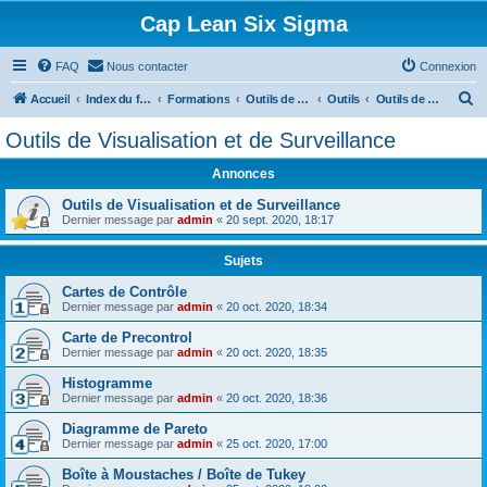
Cap Lean Six Sigma
FAQ
Nous contacter
Connexion
R
Accueil
Index du forum
Formations
Outils de la Qualité
Outils
Outils de Visualisation et de Surveillance
e
Outils de Visualisation et de Surveillance
c
Annonces
h
e
Outils de Visualisation et de Surveillance
Dernier message par
admin
«
20 sept. 2020, 18:17
r
c
Sujets
h
Cartes de Contrôle
Dernier message par
admin
«
20 oct. 2020, 18:34
e
r
Carte de Precontrol
Dernier message par
admin
«
20 oct. 2020, 18:35
Histogramme
Dernier message par
admin
«
20 oct. 2020, 18:36
Diagramme de Pareto
Dernier message par
admin
«
25 oct. 2020, 17:00
Boîte à Moustaches / Boîte de Tukey