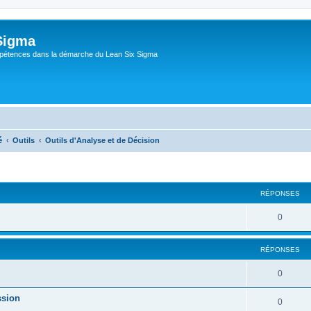
Sigma
pétences dans la démarche du Lean Six Sigma
é
Outils
Outils d'Analyse et de Décision
RÉPONSES
0
RÉPONSES
0
ssion
0