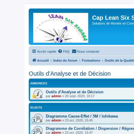
Cap Lean Six 
Solutions de Montée en Com
Accès rapide
FAQ
Nous contacter
Accueil
Index du forum
Formations
Outils de la Qualit
Outils d'Analyse et de Décision
ANNONCES
Outils d'Analyse et de Décision
par
admin
»
20 sept. 2020, 18:17
SUJETS
Diagramme Cause-Effet / 5M / Ishikawa
par
admin
»
23 oct. 2020, 15:45
Diagramme de Corrélation / Dispersion / Régre
par
admin
»
23 oct. 2020, 15:47