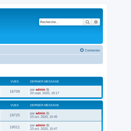
Rechercher
Recherche avancé
Connexion
VUES
DERNIER MESSAGE
par
admin
18709
20 sept. 2020, 18:17
VUES
DERNIER MESSAGE
par
admin
19725
23 oct. 2020, 15:45
par
admin
19521
23 oct. 2020, 15:47