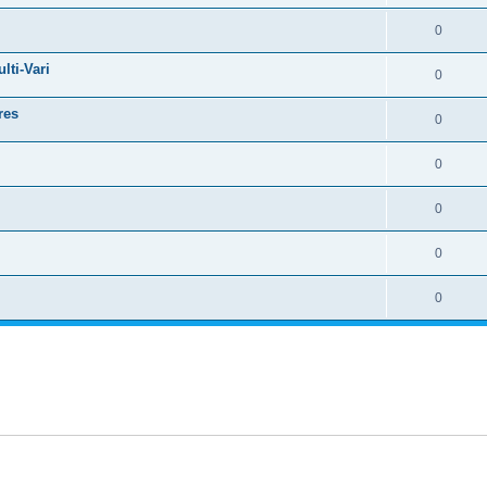
0
lti-Vari
0
res
0
0
0
0
0