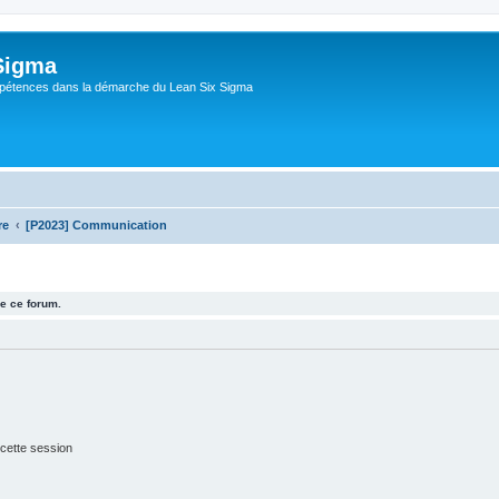
Sigma
pétences dans la démarche du Lean Six Sigma
re
[P2023] Communication
e ce forum.
cette session