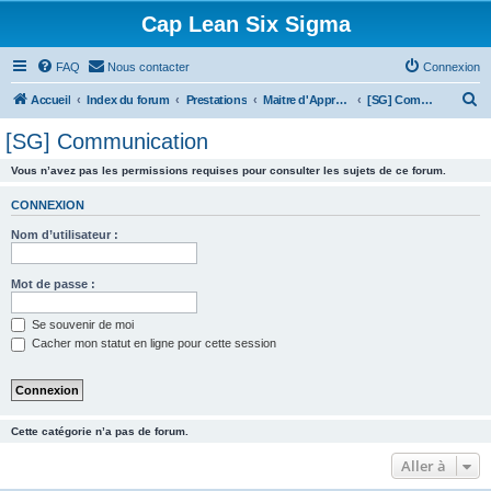
Cap Lean Six Sigma
FAQ
Nous contacter
Connexion
R
Accueil
Index du forum
Prestations
Maitre d'Apprentissage
[SG] Communication
e
[SG] Communication
c
Vous n’avez pas les permissions requises pour consulter les sujets de ce forum.
h
e
CONNEXION
r
Nom d’utilisateur :
c
h
Mot de passe :
e
Se souvenir de moi
r
Cacher mon statut en ligne pour cette session
Cette catégorie n’a pas de forum.
Aller à