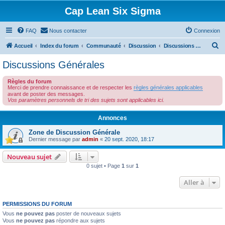
Cap Lean Six Sigma
FAQ
Nous contacter
Connexion
R
Accueil
Index du forum
Communauté
Discussion
Discussions Générales
e
Discussions Générales
c
Règles du forum
h
Merci de prendre connaissance et de respecter les
règles générales applicables
e
avant de poster des messages.
Vos paramètres personnels de tri des sujets sont applicables ici.
r
Annonces
c
h
Zone de Discussion Générale
Dernier message par
admin
«
20 sept. 2020, 18:17
e
r
Nouveau sujet
0 sujet • Page
1
sur
1
Aller à
PERMISSIONS DU FORUM
Vous
ne pouvez pas
poster de nouveaux sujets
Vous
ne pouvez pas
répondre aux sujets