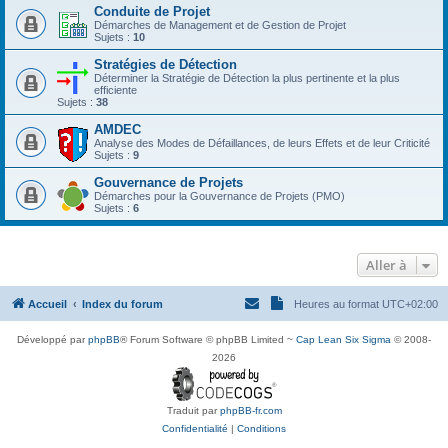
Conduite de Projet
Démarches de Management et de Gestion de Projet
Sujets :
10
Stratégies de Détection
Déterminer la Stratégie de Détection la plus pertinente et la plus
efficiente
Sujets :
38
AMDEC
Analyse des Modes de Défaillances, de leurs Effets et de leur Criticité
Sujets :
9
Gouvernance de Projets
Démarches pour la Gouvernance de Projets (PMO)
Sujets :
6
Aller à
Accueil
Index du forum
Heures au format
UTC+02:00
Développé par
phpBB
® Forum Software © phpBB Limited ~
Cap Lean Six Sigma
© 2008-
2026
Traduit par
phpBB-fr.com
Confidentialité
|
Conditions