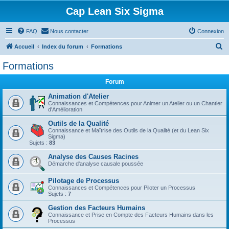
Cap Lean Six Sigma
FAQ
Nous contacter
Connexion
R
Accueil
Index du forum
Formations
e
Formations
c
Forum
h
e
Animation d'Atelier
Connaissances et Compétences pour Animer un Atelier ou un Chantier
r
d'Amélioration
c
Outils de la Qualité
Connaissance et Maîtrise des Outils de la Qualité (et du Lean Six
h
Sigma)
Sujets :
83
e
Analyse des Causes Racines
r
Démarche d'analyse causale poussée
Pilotage de Processus
Connaissances et Compétences pour Piloter un Processus
Sujets :
7
Gestion des Facteurs Humains
Connaissance et Prise en Compte des Facteurs Humains dans les
Processus