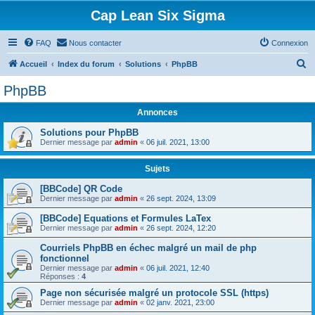
Cap Lean Six Sigma
FAQ
Nous contacter
Connexion
R
Accueil
Index du forum
Solutions
PhpBB
e
PhpBB
c
Annonces
h
e
Solutions pour PhpBB
Dernier message par
admin
«
06 juil. 2021, 13:00
r
c
Sujets
h
[BBCode] QR Code
Dernier message par
admin
«
26 sept. 2024, 13:09
e
r
[BBCode] Equations et Formules LaTex
Dernier message par
admin
«
26 sept. 2024, 12:20
Courriels PhpBB en échec malgré un mail de php
fonctionnel
Dernier message par
admin
«
06 juil. 2021, 12:40
Réponses :
4
Page non sécurisée malgré un protocole SSL (https)
Dernier message par
admin
«
02 janv. 2021, 23:00