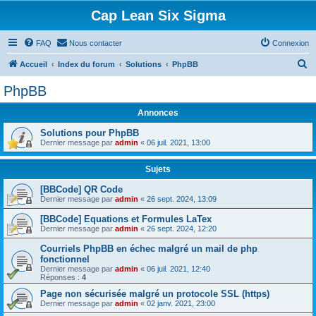
Cap Lean Six Sigma
FAQ
Nous contacter
Connexion
R
Accueil
Index du forum
Solutions
PhpBB
e
PhpBB
c
Annonces
h
e
Solutions pour PhpBB
Dernier message par
admin
«
06 juil. 2021, 13:00
r
c
Sujets
h
[BBCode] QR Code
Dernier message par
admin
«
26 sept. 2024, 13:09
e
r
[BBCode] Equations et Formules LaTex
Dernier message par
admin
«
26 sept. 2024, 12:20
Courriels PhpBB en échec malgré un mail de php
fonctionnel
Dernier message par
admin
«
06 juil. 2021, 12:40
Réponses :
4
Page non sécurisée malgré un protocole SSL (https)
Dernier message par
admin
«
02 janv. 2021, 23:00