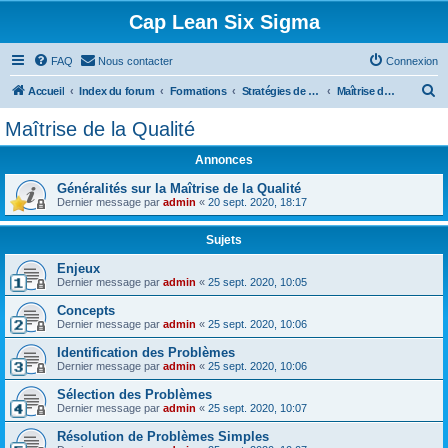
Cap Lean Six Sigma
FAQ
Nous contacter
Connexion
R
Accueil
Index du forum
Formations
Stratégies de Détection
Maîtrise de la Qualité
e
Maîtrise de la Qualité
c
Annonces
h
e
Généralités sur la Maîtrise de la Qualité
Dernier message par
admin
«
20 sept. 2020, 18:17
r
c
Sujets
h
Enjeux
Dernier message par
admin
«
25 sept. 2020, 10:05
e
r
Concepts
Dernier message par
admin
«
25 sept. 2020, 10:06
Identification des Problèmes
Dernier message par
admin
«
25 sept. 2020, 10:06
Sélection des Problèmes
Dernier message par
admin
«
25 sept. 2020, 10:07
Résolution de Problèmes Simples