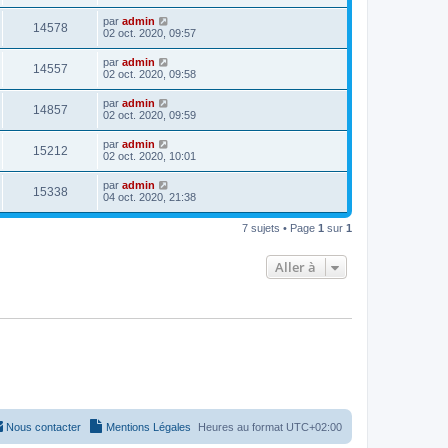
par
admin
14578
02 oct. 2020, 09:57
par
admin
14557
02 oct. 2020, 09:58
par
admin
14857
02 oct. 2020, 09:59
par
admin
15212
02 oct. 2020, 10:01
par
admin
15338
04 oct. 2020, 21:38
7 sujets • Page
1
sur
1
Aller à
Nous contacter
Mentions Légales
Heures au format
UTC+02:00