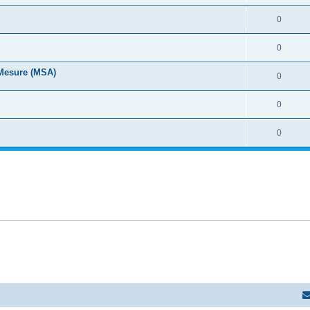
0
0
 Mesure (MSA)
0
0
0