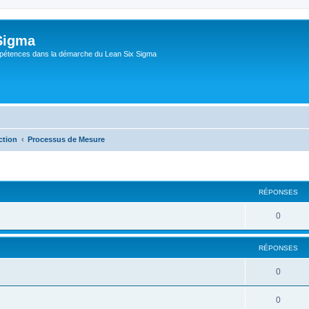
Sigma
pétences dans la démarche du Lean Six Sigma
ction
Processus de Mesure
RÉPONSES
0
RÉPONSES
0
0