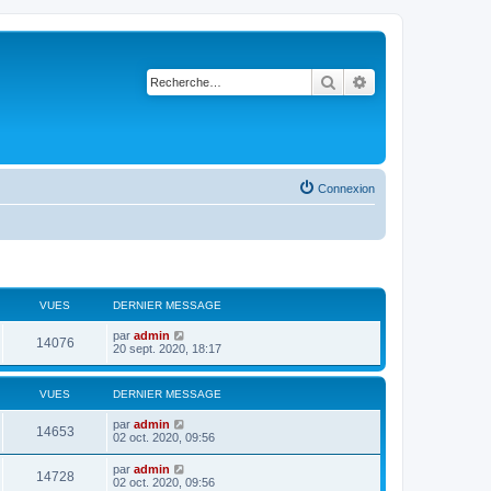
Rechercher
Recherche avancé
Connexion
VUES
DERNIER MESSAGE
par
admin
14076
20 sept. 2020, 18:17
VUES
DERNIER MESSAGE
par
admin
14653
02 oct. 2020, 09:56
par
admin
14728
02 oct. 2020, 09:56