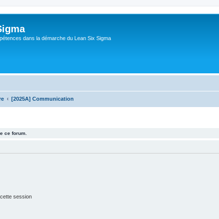
Sigma
pétences dans la démarche du Lean Six Sigma
re
[2025A] Communication
e ce forum.
cette session