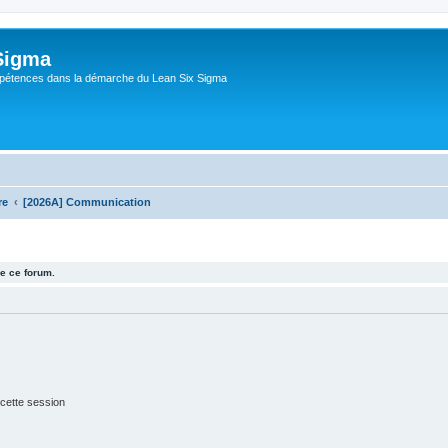
Sigma
pétences dans la démarche du Lean Six Sigma
re
[2026A] Communication
e ce forum.
cette session