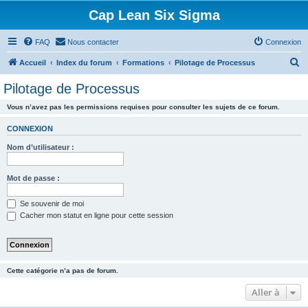
Cap Lean Six Sigma
FAQ
Nous contacter
Connexion
R
Accueil
Index du forum
Formations
Pilotage de Processus
e
Pilotage de Processus
c
Vous n’avez pas les permissions requises pour consulter les sujets de ce forum.
h
e
CONNEXION
r
Nom d’utilisateur :
c
h
Mot de passe :
e
Se souvenir de moi
r
Cacher mon statut en ligne pour cette session
Cette catégorie n’a pas de forum.
Aller à