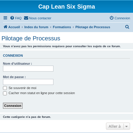
Cap Lean Six Sigma
FAQ
Nous contacter
Connexion
R
Accueil
Index du forum
Formations
Pilotage de Processus
e
Pilotage de Processus
c
Vous n’avez pas les permissions requises pour consulter les sujets de ce forum.
h
e
CONNEXION
r
Nom d’utilisateur :
c
h
Mot de passe :
e
Se souvenir de moi
r
Cacher mon statut en ligne pour cette session
Cette catégorie n’a pas de forum.
Aller à