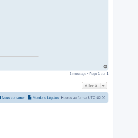
H
a
1 message • Page
1
sur
1
u
t
Aller à
Nous contacter
Mentions Légales
Heures au format
UTC+02:00