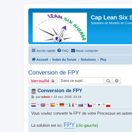
Cap Lean Six 
Solutions de Montée en Com
Accès rapide
FAQ
Nous contacter
Accueil
Index du forum
Solutions
Php
Conversion de FPY
Rechercher
Recher
Verrouillé
Conversion de FPY
M
par
admin
»
22 nov. 2020, 22:19
e
s
~
~
~
~
~
~
~
~
s
a
Vous voulez convertir le FPY de votre Processus en autre
g
e
FPY
La solution est ici:
(clic-gauche)