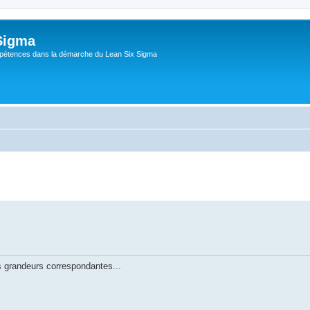
Sigma
pétences dans la démarche du Lean Six Sigma
che avancée
s grandeurs correspondantes...