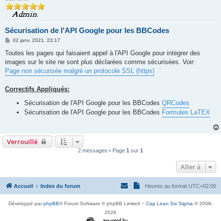
Sécurisation de l'API Google pour les BBCodes
M
02 janv. 2021, 23:17
e
s
Toutes les pages qui faisaient appel à l'API Google pour intégrer des
s
images sur le site ne sont plus déclarées comme sécurisées. Voir:
a
g
Page non sécurisée malgré un protocole SSL (https)
e
Correctifs Appliqués:
Sécurisation de l'API Google pour les BBCodes
QRCodes
Sécurisation de l'API Google pour les BBCodes
Formules LaTEX
Verrouillé
2 messages • Page
1
sur
1
Aller à
Accueil
Index du forum
Heures au format
UTC+02:00
Développé par
phpBB
® Forum Software © phpBB Limited ~
Cap Lean Six Sigma
© 2008-
2026