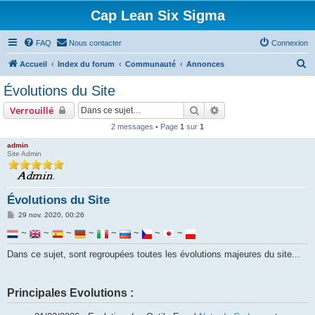
Cap Lean Six Sigma
FAQ
Nous contacter
Connexion
R
Accueil
Index du forum
Communauté
Annonces
e
Évolutions du Site
c
Rechercher
Recherche avancée
Verrouillé
h
2 messages • Page
1
sur
1
e
admin
r
Site Admin
c
h
Évolutions du Site
e
M
r
29 nov. 2020, 00:26
e
s
~
~
~
~
~
~
~
~
s
a
Dans ce sujet, sont regroupées toutes les évolutions majeures du site...
g
e
Principales Evolutions :