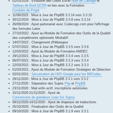
01/03/2026 : Evolution des Outils Excel
Note de Cadrage
et
Tableau de Bord QCDR
en lien avec la Formation
Conduite de Projet
11/08/2025 : Mise à Jour de PhpBB 3.3.14 vers 3.3.15
30/12/2024 : Mise à Jour de PhpBB 3.3.8 vers 3.3.14
26/09/2024 : Ajout partenariat avec Codecogs.com pour l'affichage
des formules Latex
27/10/2022 : Ajout au Module de Formation des Outils de la Qualité
des compléments optionnels Minitab®
14/07/2022 : Changement d'Hébergeur
07/07/2022 : Mise à Jour de PhpBB 3.3.5 vers 3.3.8
12/03/2022 : Ajout du Module de Formation AMDEC
29/12/2021 : Mise à Jour de PhpBB 3.3.4 vers 3.3.5
06/07/2021 : Mise à Jour de PhpBB 3.3.3 vers 3.3.4
22/03/2021 : Mise à Jour de PhpBB 3.3.2 vers 3.3.3
01/03/2021 : Ajout du Module de Formation Stratégies de Détection
02/01/2021 :
Sécurisation de l'API Google pour les BBCodes.
28/11/2020 : Mise à Jour de PhpBB 3.3.1 vers 3.3.2
27/11/2020 : Séparation des Sujets
Php
et
PhpBB
23/11/2020 : Mail enfin actif, inscriptions autorisées.
15/11/2020-21/11/2020 : Ajout de
Conversions de grandeurs Lean Six Sigma
09/11/2020-14/11/2020 : Ajout de drapeaux de traductions.
25/10/2020 : Finalisation des Outils de la Qualité
09/10/2020 : Mise à Jour de PhpBB 3.1.9 vers 3.3.1