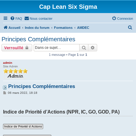
Cap Lean Six Sigma
FAQ
Nous contacter
Connexion
R
Accueil
Index du forum
Formations
AMDEC
e
Principes Complémentaires
c
Rechercher
Recherche avancée
Verrouillé
h
1 message • Page
1
sur
1
e
admin
r
Site Admin
c
h
Principes Complémentaires
e
M
r
06 mars 2022, 18:18
e
s
s
a
Indice de Priorité d’Actions (NPR, IC, GO, GOD, PA)
g
e