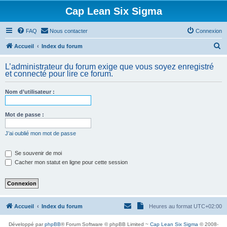
Cap Lean Six Sigma
FAQ
Nous contacter
Connexion
R
Accueil
Index du forum
e
L’administrateur du forum exige que vous soyez enregistré
c
et connecté pour lire ce forum.
h
Nom d’utilisateur :
e
r
Mot de passe :
c
h
J’ai oublié mon mot de passe
e
Se souvenir de moi
r
Cacher mon statut en ligne pour cette session
Accueil
Index du forum
Heures au format
UTC+02:00
Développé par
phpBB
® Forum Software © phpBB Limited ~
Cap Lean Six Sigma
© 2008-