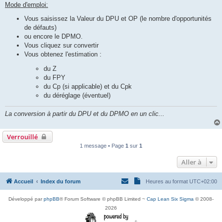
Mode d'emploi:
Vous saisissez la Valeur du DPU et OP (le nombre d'opportunités
de défauts)
ou encore le DPMO.
Vous cliquez sur convertir
Vous obtenez l'estimation :
du Z
du FPY
du Cp (si applicable) et du Cpk
du déréglage (éventuel)
La conversion à partir du DPU et du DPMO en un clic...
Verrouillé
1 message • Page
1
sur
1
Aller à
Accueil
Index du forum
Heures au format
UTC+02:00
Développé par
phpBB
® Forum Software © phpBB Limited ~
Cap Lean Six Sigma
© 2008-
2026