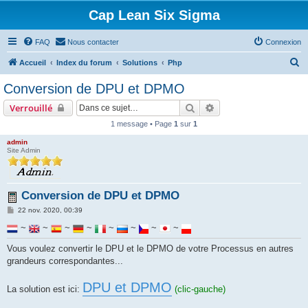
Cap Lean Six Sigma
FAQ
Nous contacter
Connexion
R
Accueil
Index du forum
Solutions
Php
e
Conversion de DPU et DPMO
c
Rechercher
Recherche avancée
Verrouillé
h
1 message • Page
1
sur
1
e
admin
r
Site Admin
c
h
Conversion de DPU et DPMO
e
M
r
22 nov. 2020, 00:39
e
s
~
~
~
~
~
~
~
~
s
a
Vous voulez convertir le DPU et le DPMO de votre Processus en autres
g
e
grandeurs correspondantes...
DPU et DPMO
La solution est ici:
(clic-gauche)