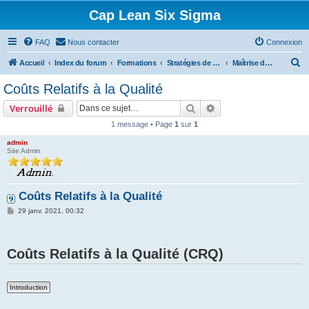
Cap Lean Six Sigma
FAQ
Nous contacter
Connexion
R
Accueil
Index du forum
Formations
Stratégies de Détection
Maîtrise de la Qualité
e
Coûts Relatifs à la Qualité
c
Rechercher
Recherche avancée
Verrouillé
h
1 message • Page
1
sur
1
e
admin
r
Site Admin
c
h
Coûts Relatifs à la Qualité
e
M
r
29 janv. 2021, 00:32
e
s
s
a
Coûts Relatifs à la Qualité (CRQ)
g
e