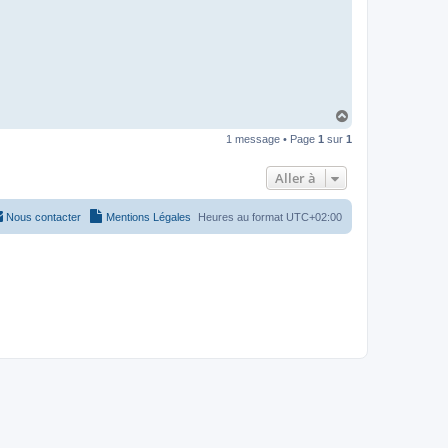
H
a
1 message • Page
1
sur
1
u
t
Aller à
Nous contacter
Mentions Légales
Heures au format
UTC+02:00