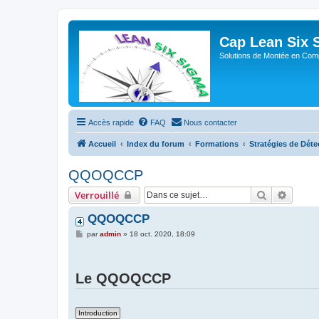
Cap Lean Six 
Solutions de Montée en Com
Accès rapide
FAQ
Nous contacter
Accueil
Index du forum
Formations
Stratégies de Déte
QQOQCCP
Rechercher
Recher
Verrouillé
QQOQCCP
M
par
admin
»
18 oct. 2020, 18:09
e
s
s
a
Le QQOQCCP
g
e