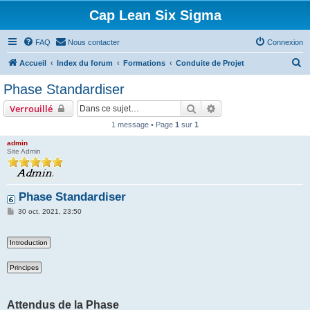
Cap Lean Six Sigma
FAQ
Nous contacter
Connexion
R
Accueil
Index du forum
Formations
Conduite de Projet
e
Phase Standardiser
c
Rechercher
Recherche avancée
Verrouillé
h
1 message • Page
1
sur
1
e
admin
r
Site Admin
c
h
Phase Standardiser
e
M
r
30 oct. 2021, 23:50
e
s
s
a
g
e
Attendus de la Phase