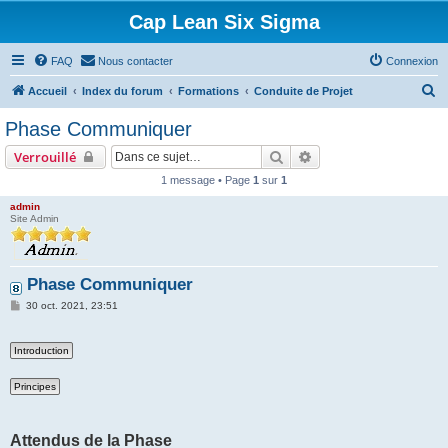
Cap Lean Six Sigma
FAQ
Nous contacter
Connexion
R
Accueil
Index du forum
Formations
Conduite de Projet
e
Phase Communiquer
c
Rechercher
Recherche avancée
Verrouillé
h
1 message • Page
1
sur
1
e
admin
r
Site Admin
c
h
Phase Communiquer
e
M
r
30 oct. 2021, 23:51
e
s
s
a
g
e
Attendus de la Phase